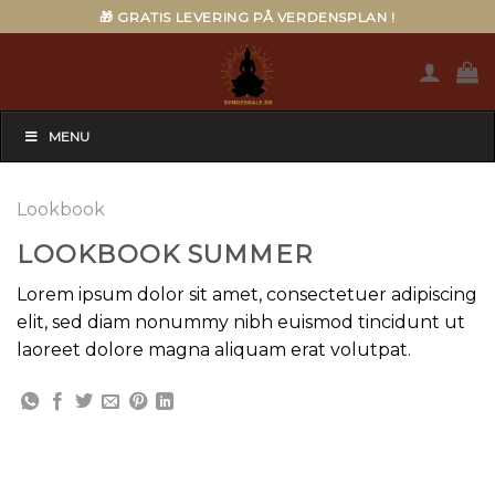
Skip
🎁 GRATIS LEVERING PÅ VERDENSPLAN !
to
content
MENU
Lookbook
LOOKBOOK SUMMER
Lorem ipsum dolor sit amet, consectetuer adipiscing
elit, sed diam nonummy nibh euismod tincidunt ut
laoreet dolore magna aliquam erat volutpat.