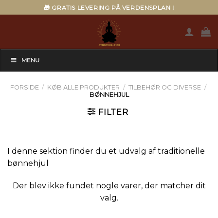
Skip
🎁 GRATIS LEVERING PÅ VERDENSPLAN !
to
content
MENU
FORSIDE
/
KØB ALLE PRODUKTER
/
TILBEHØR OG DIVERSE
/
BØNNEHJUL
FILTER
I denne sektion finder du et udvalg af traditionelle
bønnehjul
Der blev ikke fundet nogle varer, der matcher dit
valg.