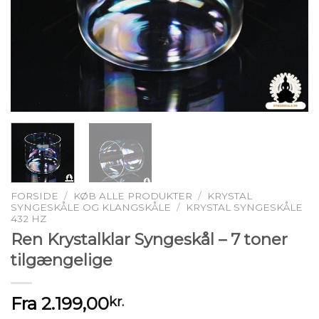
FORSIDE
/
KØB ALLE PRODUKTER
/
KRYSTAL
SYNGESKÅLE OG KLANGSKÅLE
/
KRYSTAL SYNGESKÅLE
432 HZ
Ren Krystalklar Syngeskål – 7 toner
tilgængelige
Fra
2.199,00
kr.