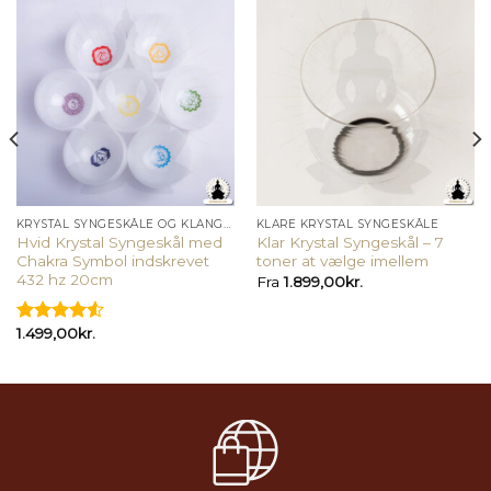
KRYSTAL SYNGESKÅLE OG KLANGSKÅLE
KLARE KRYSTAL SYNGESKÅLE
Hvid Krystal Syngeskål med
Klar Krystal Syngeskål – 7
Chakra Symbol indskrevet
toner at vælge imellem
432 hz 20cm
Fra
1.899,00
kr.
1.499,00
kr.
Vurderet
4.50
ud af
5