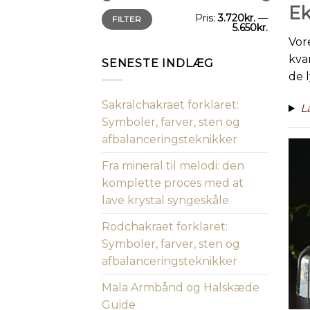
Ek
Mindste
Højeste
Pris:
3.720kr.
—
FILTER
pris
pris
5.650kr.
Vor
kva
SENESTE INDLÆG
de 
Sakralchakraet forklaret:
L
Symboler, farver, sten og
afbalanceringsteknikker
Fra mineral til melodi: den
komplette proces med at
lave krystal syngeskåle
Rodchakraet forklaret:
Symboler, farver, sten og
afbalanceringsteknikker
Mala Armbånd og Halskæde
Guide