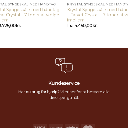
STAL SYNGESKÅL MED HÅNDTAG
KRYSTAL SYNGESKÅL MED HÅNDT
stal Syngeskåle med håndtag
Krystal Syngeskåle med hån
ear Crystal – 7 toner at vælge
– Farvet Crystal – 7 toner at 
llem
imellem
3.725,00
kr.
Fra
4.450,00
kr.
Kundeservice
Har du brug for hjælp?
Vi er her for at besvare alle
dine spørgsmål.