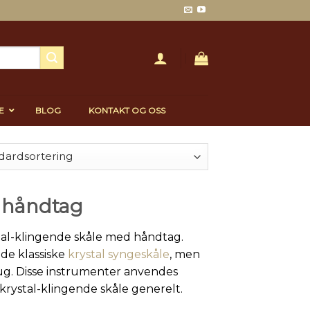
E
BLOG
KONTAKT OG OSS
d håndtag
ystal-klingende skåle med håndtag.
de klassiske
krystal syngeskåle
, men
rug. Disse instrumenter anvendes
 krystal-klingende skåle generelt.