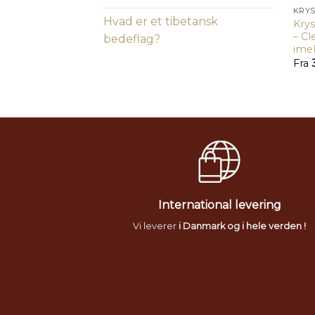
KRY
Hvad er et tibetansk
Kry
– Cl
bedeflag?
ime
Fra
International levering
Vi leverer
i Danmark og i hele verden !