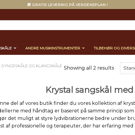
🎁 GRATIS LEVERING PÅ VERDENSPLAN !
ESKÅLE
ANDRE MUSIKINSTRUMENTER
TILBEHØR OG DIVERS
L SYNGESKÅLE OG KLANGSKÅLE
Showing all 2 results
Krystal sangskål me
enne del af vores butik finder du vores kollektion af kr
ellerne med håndtag er baseret på samme princip som 
gør det muligt at styre lydvibrationerne bedre under b
st af professionelle og terapeuter, der har erfaring med