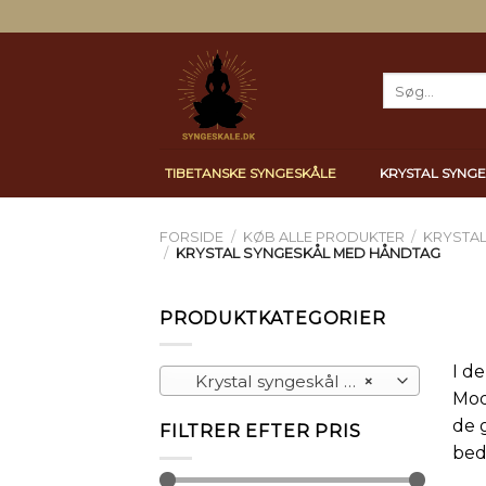
Skip
to
content
Søg
efter:
TIBETANSKE SYNGESKÅLE
KRYSTAL SYNG
FORSIDE
/
KØB ALLE PRODUKTER
/
KRYSTA
/
KRYSTAL SYNGESKÅL MED HÅNDTAG
PRODUKTKATEGORIER
I d
Krystal syngeskål med håndtag
×
Mod
de 
FILTRER EFTER PRIS
bed