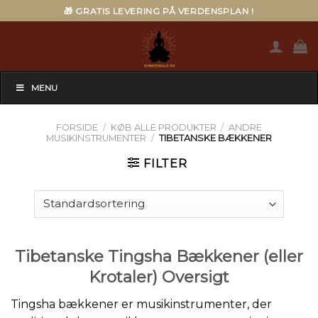
Skip
🎁 GRATIS LEVERING PÅ VERDENSPLAN !
to
content
MENU
FORSIDE
/
KØB ALLE PRODUKTER
/
ANDRE
MUSIKINSTRUMENTER
/
TIBETANSKE BÆKKENER
FILTER
Tibetanske Tingsha Bækkener (eller
Krotaler) Oversigt
Tingsha bækkener er musikinstrumenter, der