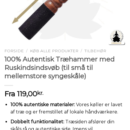
FORSIDE
/
KØB ALLE PRODUKTER
/
TILBEHØR
100% Autentisk Træhammer med
Ruskindsindsvøb (til små til
mellemstore syngeskåle)
Fra
119,00
kr.
100% autentiske materialer:
Vores køller er lavet
af træ og er fremstillet af lokale håndværkere.
Dobbelt funktionalitet:
Træsiden afslører din
skåls rå og autentiske side. Imens vil