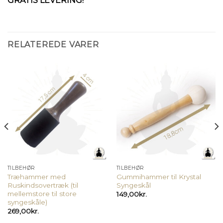
GRATIS LEVERING!
RELATEREDE VARER
TILBEHØR
TILBEHØR
Træhammer med
Gummihammer til Krystal
Ruskindsovertræk (til
Syngeskål
mellemstore til store
149,00
kr.
syngeskåle)
269,00
kr.