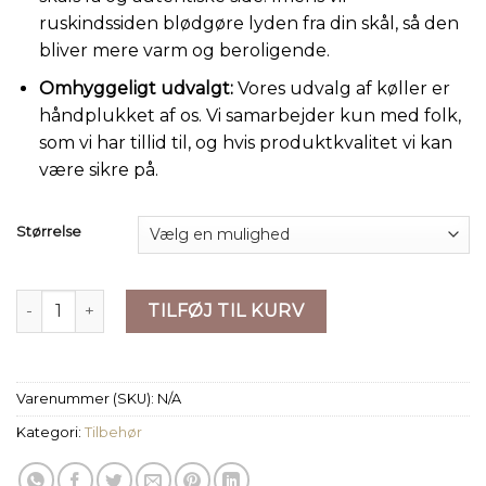
ruskindssiden blødgøre lyden fra din skål, så den
bliver mere varm og beroligende.
Omhyggeligt udvalgt:
Vores udvalg af køller er
håndplukket af os. Vi samarbejder kun med folk,
som vi har tillid til, og hvis produktkvalitet vi kan
være sikre på.
Størrelse
100% Autentisk Træhammer med Ruskindsindsvøb (til små t
TILFØJ TIL KURV
Varenummer (SKU):
N/A
Kategori:
Tilbehør