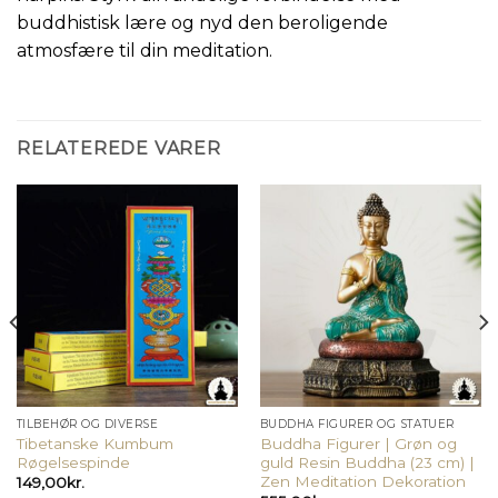
buddhistisk lære og nyd den beroligende
atmosfære til din meditation.
RELATEREDE VARER
TILBEHØR OG DIVERSE
BUDDHA FIGURER OG STATUER
Tibetanske Kumbum
Buddha Figurer | Grøn og
Røgelsespinde
guld Resin Buddha (23 cm) |
Zen Meditation Dekoration
149,00
kr.