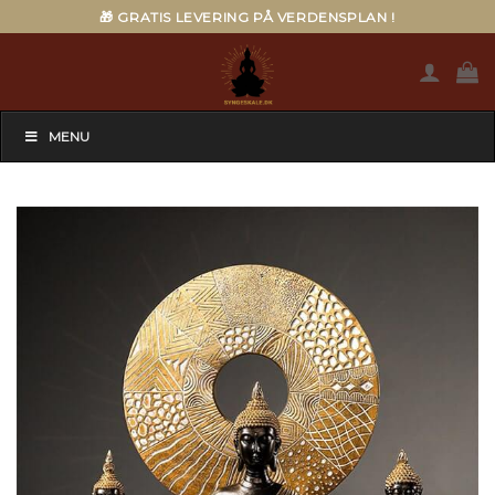
Skip
🎁 GRATIS LEVERING PÅ VERDENSPLAN !
to
content
MENU