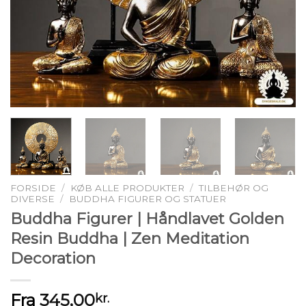
FORSIDE
/
KØB ALLE PRODUKTER
/
TILBEHØR OG
DIVERSE
/
BUDDHA FIGURER OG STATUER
Buddha Figurer | Håndlavet Golden
Resin Buddha | Zen Meditation
Decoration
Fra
345,00
kr.