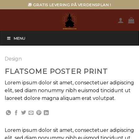
Skip
🎁 GRATIS LEVERING PÅ VERDENSPLAN !
to
content
MENU
Design
FLATSOME POSTER PRINT
Lorem ipsum dolor sit amet, consectetuer adipiscing
elit, sed diam nonummy nibh euismod tincidunt ut
laoreet dolore magna aliquam erat volutpat.
Lorem ipsum dolor sit amet, consectetuer adipiscing
elit, sed diam nonummy nibh euismod tincidunt ut