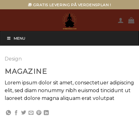
Skip
🎁 GRATIS LEVERING PÅ VERDENSPLAN !
to
content
MENU
Design
MAGAZINE
Lorem ipsum dolor sit amet, consectetuer adipiscing
elit, sed diam nonummy nibh euismod tincidunt ut
laoreet dolore magna aliquam erat volutpat