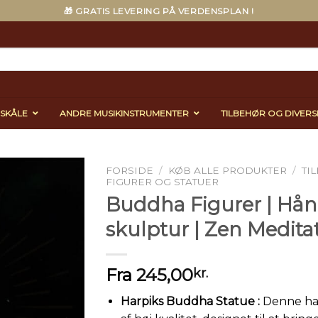
🎁 GRATIS LEVERING PÅ VERDENSPLAN !
ESKÅLE
ANDRE MUSIKINSTRUMENTER
TILBEHØR OG DIVERS
FORSIDE
/
KØB ALLE PRODUKTER
/
TI
FIGURER OG STATUER
Buddha Figurer | Hån
skulptur | Zen Medita
Fra
245,00
kr.
Harpiks Buddha Statue :
Denne har