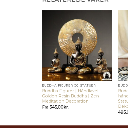
RSE
BUDDHA FIGURER OG STATUER
BUDD
se fra Jokhang
Buddha Figurer | Håndlavet
Budd
Golden Resin Buddha | Zen
hånd
Meditation Decoration
Stat
Deko
Fra
345,00
kr.
495,