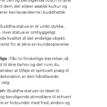
nge et zen og beroligende touch til dine
il dem, der elsker asiatisk kultur og
erer kerneværdierne i buddhistisk
Buddha-statue er et unikt stykke,
. Hver statue er omhyggeligt
de kvalitet af det endelige objekt.
ceret for at sikre en kundeoplevelse
ige :
Fås i to forskellige størrelser, så
t til dine behov og det rum, du
sker at tilføje et spirituelt præg til
 dekoration, er den håndlavede
 valg.
on :
Buddha-statuen er ideel til
 og beroligende atmosfære til ethvert
k er forbundet med fred, sindsro og