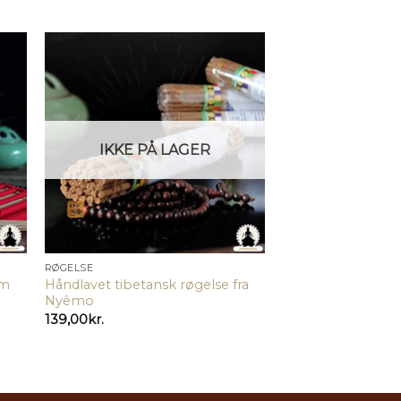
IKKE PÅ LAGER
RØGELSE
um
Håndlavet tibetansk røgelse fra
Nyêmo
139,00
kr.