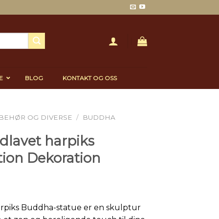
E
BLOG
KONTAKT OG OSS
LBEHØR OG DIVERSE
/
BUDDHA
dlavet harpiks
tion Dekoration
piks Buddha-statue er en skulptur