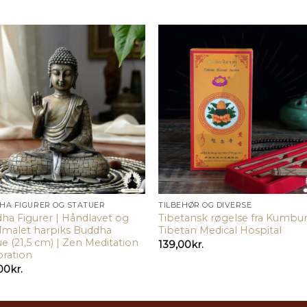
HA FIGURER OG STATUER
TILBEHØR OG DIVERSE
ha Figurer | Håndlavet og
Tibetansk røgelse fra Kumb
malet harpiks Buddha
Tibetan Medical Hospital
ue (21,5 cm) | Zen Meditation
139,00
kr.
ration
00
kr.