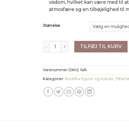
visdom, hvilket kan være med til at
atmosfære og en tilbøjelighed til m
Størrelse
Buddha Figurer | Håndlavet harpiks skulp
TILFØJ TIL KURV
Varenummer (SKU):
N/A
Kategorier:
Buddha figurer og statuer
,
Tilbehø