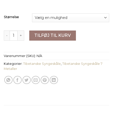
Størrelse
OM SAJAN Tibetansk Syngeskål - 4 størrelser til rådighed an
TILFØJ TIL KURV
Varenummer (SKU):
N/A
Kategorier:
Tibetanske Syngeskåle
,
Tibetanske Syngeskåle 7
Metaller