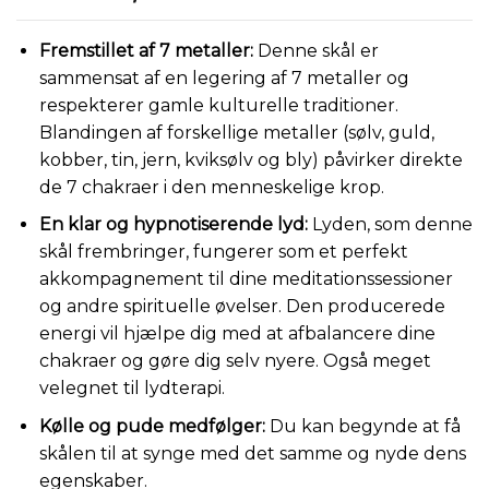
ud af 5
baseret på
Fremstillet af 7 metaller:
Denne skål er
kundebedømmelser
sammensat af en legering af 7 metaller og
respekterer gamle kulturelle traditioner.
Blandingen af forskellige metaller (sølv, guld,
kobber, tin, jern, kviksølv og bly) påvirker direkte
de 7 chakraer i den menneskelige krop.
En klar og hypnotiserende lyd:
Lyden, som denne
skål frembringer, fungerer som et perfekt
akkompagnement til dine meditationssessioner
og andre spirituelle øvelser. Den producerede
energi vil hjælpe dig med at afbalancere dine
chakraer og gøre dig selv nyere. Også meget
velegnet til lydterapi.
Kølle og pude medfølger:
Du kan begynde at få
skålen til at synge med det samme og nyde dens
egenskaber.