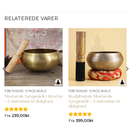
RELATEREDE VARER
TIBETANSKE SYNGESKÅLE
TIBETANSKE SYNGESKÅLE
Tibetansk Syngeskål i Bronze
Buddhistisk Tibetansk
– 5 størrelser til rådighed
Syngeskål – 3 størrelser til
rådighed
Fra
239,00
kr.
Vurderet
Fra
399,00
kr.
5.00
ud af
Vurderet
5
5.00
ud af
5