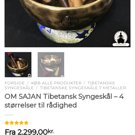
FORSIDE
/
KØB ALLE PRODUKTER
/
TIBETANSKE
SYNGESKÅLE
/
TIBETANSKE SYNGESKÅLE 7 METALLER
OM SAJAN Tibetansk Syngeskål – 4
størrelser til rådighed
Bedømt
2
Fra
2.299,00
kr.
som
5.00