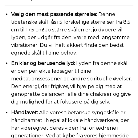
ud af 5
baseret på
Vælg den mest passende størrelse:
Denne
kundebedømmelser
tibetanske skål fås i 5 forskellige størrelser fra 8,5
cm til 17,5 cm! Jo større skålen er, jo dybere vil
lyden, der udgår fra den, være med langsomme
vibrationer. Du vil helt sikkert finde den bedst
egnede skål til dine behov.
En klar og berusende lyd:
Lyden fra denne skål
er den perfekte ledsager til dine
meditationssessioner og andre spirituelle øvelser.
Den energi, der frigives, vil hjælpe dig med at
genoprette balancen i alle dine chakraer og give
dig mulighed for at fokusere på dig selv.
Håndlavet:
Alle vores tibetanske syngeskåle er
håndhamret i Nepal af lokale håndværkere, der
har videregivet deres viden fra forfædrene i
generationer. Ved at købe fra vores hjemmeside