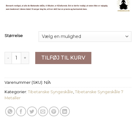
Størrelse
Tibetansk Syngeskål i Bronze - 5 størrelser til rådighed anta
TILFØJ TIL KURV
Varenummer (SKU):
N/A
Kategorier:
Tibetanske Syngeskåle
,
Tibetanske Syngeskåle 7
Metaller