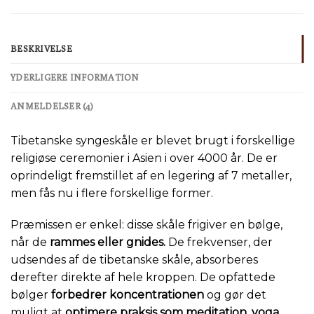
BESKRIVELSE
YDERLIGERE INFORMATION
ANMELDELSER (4)
Tibetanske syngeskåle er blevet brugt i forskellige
religiøse ceremonier i Asien i over 4000 år. De er
oprindeligt fremstillet af en legering af 7 metaller,
men fås nu i flere forskellige former.
Præmissen er enkel: disse skåle frigiver en bølge,
når de
rammes eller gnides.
De frekvenser, der
udsendes af de tibetanske skåle, absorberes
derefter direkte af hele kroppen. De opfattede
bølger
forbedrer koncentrationen
og gør det
muligt at
optimere praksis som meditation, yoga