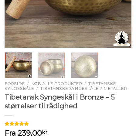
FORSIDE
/
KØB ALLE PRODUKTER
/
TIBETANSKE
SYNGESKÅLE
/
TIBETANSKE SYNGESKÅLE 7 METALLER
Tibetansk Syngeskål i Bronze – 5
størrelser til rådighed
Bedømt
4
Fra
239,00
kr.
som
5.00