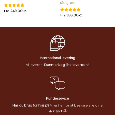
rådighed
Fra
249,00
kr.
Vurderet
Fra
399,00
kr.
5.00
ud af
Vurderet
5
5.00
ud af
5
International levering
Vi leverer
i Danmark og i hele verden !
Kundeservice
Har du brug for hjælp?
Vi er her for at besvare alle dine
spørgsmål.