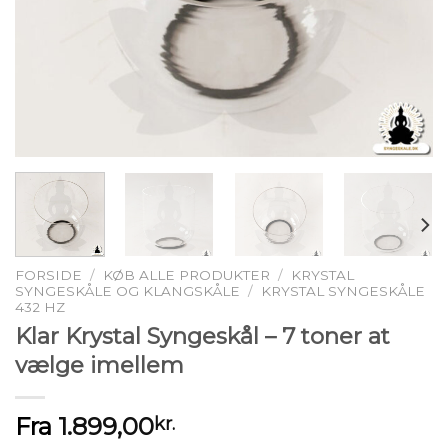
FORSIDE
/
KØB ALLE PRODUKTER
/
KRYSTAL
SYNGESKÅLE OG KLANGSKÅLE
/
KRYSTAL SYNGESKÅLE
432 HZ
Klar Krystal Syngeskål – 7 toner at
vælge imellem
Fra
1.899,00
kr.