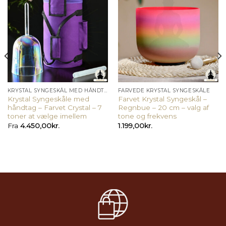
KRYSTAL SYNGESKÅL MED HÅNDTAG
FARVEDE KRYSTAL SYNGESKÅLE
Krystal Syngeskåle med
Farvet Krystal Syngeskål –
håndtag – Farvet Crystal – 7
Regnbue – 20 cm – valg af
toner at vælge imellem
tone og frekvens
Fra
4.450,00
kr.
1.199,00
kr.