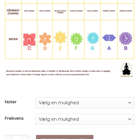
Noter
Frekvens
Krystal Stemmegaffel - 7 toner - tykkelse 16mm antal