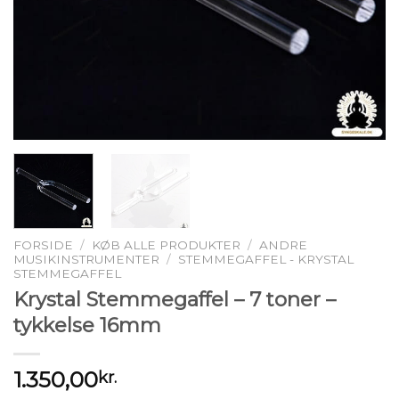
FORSIDE
/
KØB ALLE PRODUKTER
/
ANDRE
MUSIKINSTRUMENTER
/
STEMMEGAFFEL - KRYSTAL
STEMMEGAFFEL
Krystal Stemmegaffel – 7 toner –
tykkelse 16mm
1.350,00
kr.