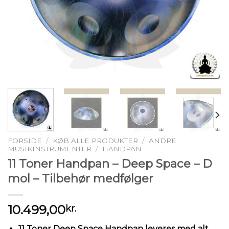
FORSIDE
/
KØB ALLE PRODUKTER
/
ANDRE
MUSIKINSTRUMENTER
/
HANDPAN
11 Toner Handpan – Deep Space – D
mol – Tilbehør medfølger
10.499,00
kr.
11 Toner Deep Space Handpan leveres med alt