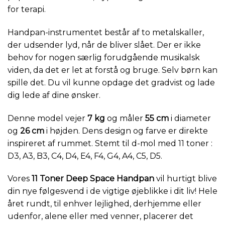
for terapi.
Handpan-instrumentet består af to metalskaller,
der udsender lyd, når de bliver slået. Der er ikke
behov for nogen særlig forudgående musikalsk
viden, da det er let at forstå og bruge. Selv børn kan
spille det. Du vil kunne opdage det gradvist og lade
dig lede af dine ønsker.
Denne model vejer
7 kg
og måler
55 cm
i diameter
og
26 cm
i højden. Dens design og farve er direkte
inspireret af rummet. Stemt til d-mol med 11 toner :
D3, A3, B3, C4, D4, E4, F4, G4, A4, C5, D5.
Vores
11 Toner Deep Space Handpan
vil hurtigt blive
din nye følgesvend i de vigtige øjeblikke i dit liv! Hele
året rundt, til enhver lejlighed, derhjemme eller
udenfor, alene eller med venner, placerer det