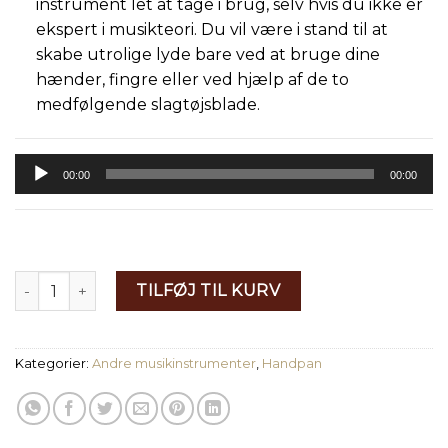
instrument let at tage i brug, selv hvis du ikke er
ekspert i musikteori. Du vil være i stand til at
skabe utrolige lyde bare ved at bruge dine
hænder, fingre eller ved hjælp af de to
medfølgende slagtøjsblade.
Lydafspiller
00:00
00:00
11 Toner Handpan - Deep Space - D mol - Tilbehør medfølg
TILFØJ TIL KURV
Kategorier:
Andre musikinstrumenter
,
Handpan