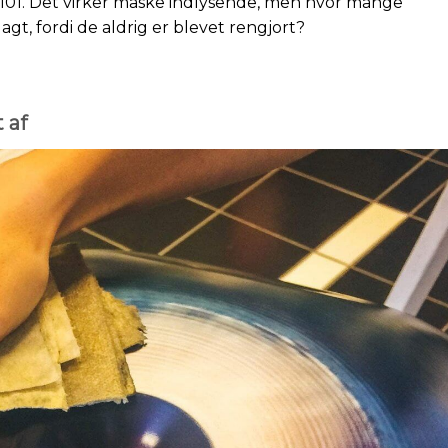
 101. Det virker måske indlysende, men hvor mange
agt, fordi de aldrig er blevet rengjort?
 af