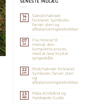
SENESTE INDLÆG
Sakralchakraet
14
jul
forklaret: Symboler,
farver, sten og
afbalanceringsteknikker
Fra mineral til
07
jul
melodi: den
komplette proces
med at lave krystal
syngeskåle
Rodchakraet forklaret:
22
jun
Symboler, farver, sten
og
afbalanceringsteknikker
Mala Armbånd og
23
sep
Halskæde Guide