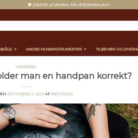
🎁 GRATIS LEVERING PÅ VERDENSPLAN !
ESKÅLE
ANDRE MUSIKINSTRUMENTER
TILBEHØR OG DIVERS
HANDPAN
older man en handpan korrekt?
DEN
SEPTEMBER 2, 2020
AF
BERTRAND