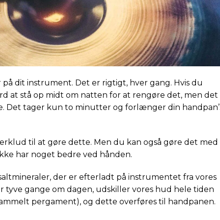
 på dit instrument. Det er rigtigt, hver gang. Hvis du
d at stå op midt om natten for at rengøre det, men det
vane. Det tager kun to minutter og forlænger din handpan’
berklud til at gøre dette. Men du kan også gøre det med
u ikke har noget bedre ved hånden.
 saltmineraler, der er efterladt på instrumentet fra vores
er tyve gange om dagen, udskiller vores hud hele tiden
m gammelt pergament), og dette overføres til handpanen.