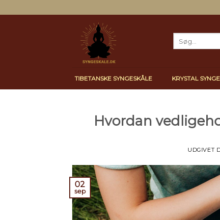
Skip
to
content
Søg
efter:
TIBETANSKE SYNGESKÅLE
KRYSTAL SYNG
Hvordan vedligeh
UDGIVET 
02
sep