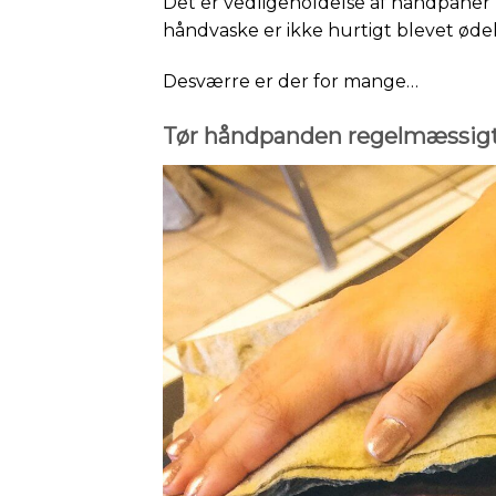
Det er vedligeholdelse af handpaner
håndvaske er ikke hurtigt blevet ødel
Desværre er der for mange…
Tør håndpanden regelmæssigt