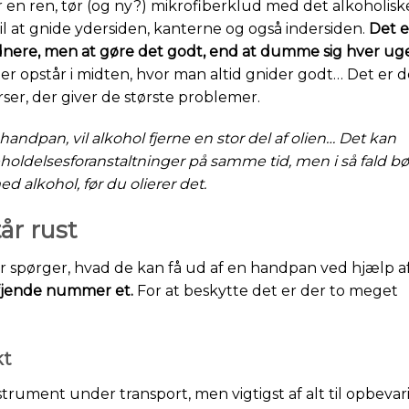
 en ren, tør (og ny?) mikrofiberklud med det alkoholisk
til at gnide ydersiden, kanterne og også indersiden.
Det e
nere, men at gøre det godt, end at dumme sig hver uge
ter opstår i midten, hvor man altid gnider godt… Det er 
ser, der giver de største problemer.
handpan, vil alkohol fjerne en stor del af olien… Det kan
eholdelsesforanstaltninger på samme tid, men i så fald bø
d alkohol, før du olierer det.
år rust
 spørger, hvad de kan få ud af en handpan ved hjælp a
 fjende nummer et.
For at beskytte det er der to meget
kt
instrument under transport, men vigtigst af alt til opbevar