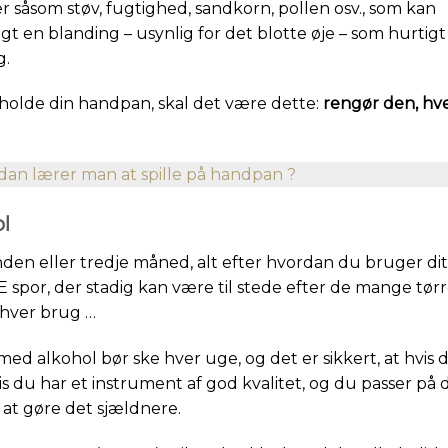
er såsom støv, fugtighed, sandkorn, pollen osv., som kan
tigt en blanding – usynlig for det blotte øje – som hurtigt
g.
eholde din handpan, skal det være dette:
rengør den, hv
dan lærer man at spille på handpan ?
l
nden eller tredje måned, alt efter hvordan du bruger dit
E spor, der stadig kan være til stede efter de mange tør
 hver brug …
 med alkohol bør ske hver uge, og det er sikkert, at hvis 
s du har et instrument af god kvalitet, og du passer på d
 at gøre det sjældnere.