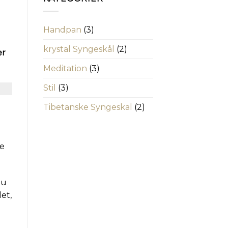
Handpan
(3)
krystal Syngeskål
(2)
er
Meditation
(3)
Stil
(3)
Tibetanske Syngeskal
(2)
re
du
et,