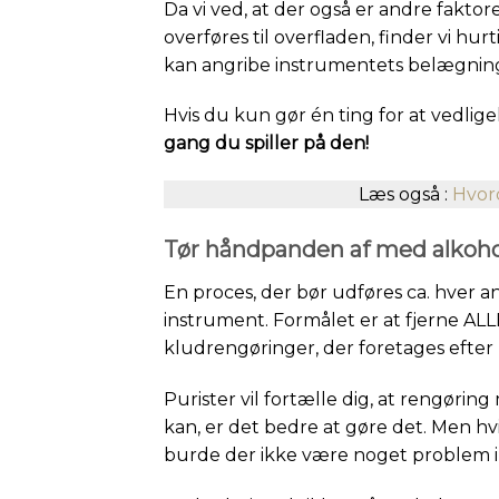
Da vi ved, at der også er andre faktor
overføres til overfladen, finder vi hur
kan angribe instrumentets belægnin
Hvis du kun gør én ting for at vedlig
gang du spiller på den!
Læs også :
Hvor
Tør håndpanden af med alkoho
En proces, der bør udføres ca. hver a
instrument. Formålet er at fjerne ALL
kludrengøringer, der foretages efter
Purister vil fortælle dig, at rengøring
kan, er det bedre at gøre det. Men hvi
burde der ikke være noget problem i