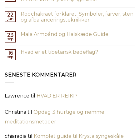
Rodchakraet forklaret: Symboler, farver, sten
22
jun
og afbalanceringsteknikker
Mala Armbånd og Halskæde Guide
23
sep
Hvad er et tibetansk bedeflag?
16
sep
SENESTE KOMMENTARER
Lawrence
til
HVAD ER REIKI?
Christina
til
Opdag 3 hurtige og nemme
meditationsmetoder
chiaradia
til
Komplet guide til Krystalsyngeskåle