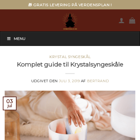
Skip
🎁 GRATIS LEVERING PÅ VERDENSPLAN !
to
content
MENU
KRYSTAL SYNGESKÅL
Komplet guide til Krystalsyngeskåle
UDGIVET DEN
JULI 3, 2019
AF
BERTRAND
03
jul