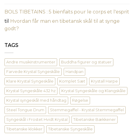
BOLS TIBETAINS : 5 bienfaits pour le corps et l'esprit
til
Hvordan får man en tibetansk skål til at synge
godt?
TAGS
Andre musikinstrumenter
Buddha figurer og statuer
Farvede Krystal Syngeskåle
Handpan
Klare Krystal Syngeskåle
Komplet Sæt
Krystall Harpe
Krystal Syngeskåle 432 hz
Krystal Syngeskåle og Klangskåle
Krystal syngeskål med håndtag
Røgelse
Steel Tongue Drum
Stemmegaffel - Krystal Stemmegaffel
Syngeskål i Frostet Hvidt Krystal
Tibetanske Bækkener
Tibetanske klokker
Tibetanske Syngeskåle