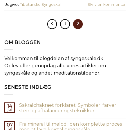
Udgivet
Tibetanske Syngeskal
Skriv en kommentar
1
2
OM BLOGGEN
Velkommen til blogdelen af syngeskale.dk
Oplev eller genopdag alle vores artikler om
syngeskåle og andet meditationstilbehør.
SENESTE INDLÆG
Sakralchakraet forklaret: Symboler, farver,
14
jul
sten og afbalanceringsteknikker
Fra mineral til melodi: den komplette proces
07
jul
med at lave krystal syngeskåle