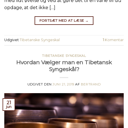
med lidt øvelse og ved at gøre det til en vane vil du
opdage, at det ikke […]
FORTSÆT MED AT LÆSE
→
Udgivet
Tibetanske Syngeskal
1
Komentar
TIBETANSKE SYNGESKAL
Hvordan Vælger man en Tibetansk
Syngeskål?
UDGIVET DEN
JUNI 21, 2019
AF
BERTRAND
21
jun