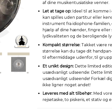
af dine musikentusiatiske venner.
Let at tage op:
Ideel til at komme
kan spilles uden partitur eller kend
instrument fra idiophone-familien,
hjælp af dine hænder, fingre eller 
lydkvaliteten og de beroligende ly
Kompakt størrelse:
Takket være re
størrelse kan du tage dit handpan-
til eftermiddage udenfor, til gru
Et unikt design:
Dette limited edit
usædvanligt udseende: Dette limit
usædvanligt udseende! Forkæl dig 
ikke ligner noget andet!
Leveres med alt tilbehør:
Med vores
rejsetaske, to piskeris, et stativ og