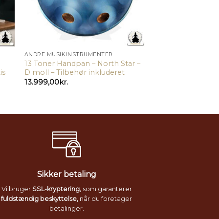
ANDRE MUSIKINSTRUMENTER
8
13 Toner Handpan – North Star –
is
D moll – Tilbehør inkluderet
13.999,00
kr.
Sikker betaling
Vi bruger
SSL-kryptering,
som garanterer
fuldstændig beskyttelse,
når du foretager
betalinger.