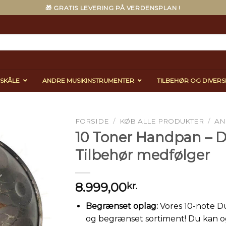
🎁 GRATIS LEVERING PÅ VERDENSPLAN !
ESKÅLE
ANDRE MUSIKINSTRUMENTER
TILBEHØR OG DIVERS
FORSIDE
/
KØB ALLE PRODUKTER
/
AN
10 Toner Handpan – D
Tilbehør medfølger
8.999,00
kr.
Begrænset oplag:
Vores 10-note Du
og begrænset sortiment! Du kan og