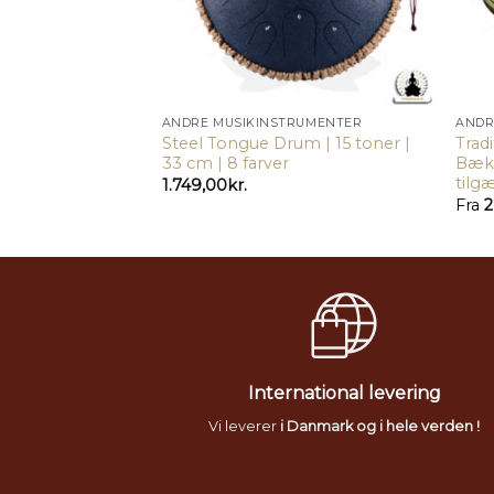
RUMENTER
ANDRE MUSIKINSTRUMENTER
ANDR
an – Kobbergrøn
Steel Tongue Drum | 15 toner |
Trad
hør medfølger
33 cm | 8 farver
Bækk
tilg
1.749,00
kr.
Fra
2
International levering
Vi leverer
i Danmark og i hele verden !