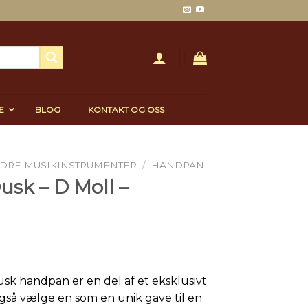
E
BLOG
KONTAKT OG OSS
DRE MUSIKINSTRUMENTER
/
HANDPAN
usk – D Moll –
sk handpan er en del af et eksklusivt
så vælge en som en unik gave til en