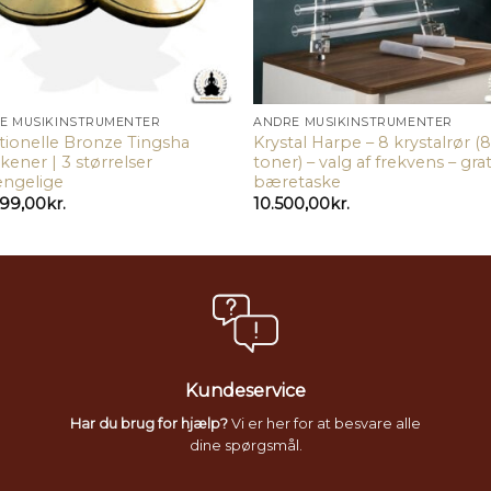
E MUSIKINSTRUMENTER
ANDRE MUSIKINSTRUMENTER
itionelle Bronze Tingsha
Krystal Harpe – 8 krystalrør (
ener | 3 størrelser
toner) – valg af frekvens – grat
ængelige
bæretaske
99,00
kr.
10.500,00
kr.
Kundeservice
Har du brug for hjælp?
Vi er her for at besvare alle
dine spørgsmål.