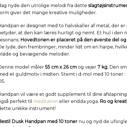
dag nyde den utrolige melodi fra dette
slagtøjsinstrume
form giver det mange kreative muligheder.
Handpan er designet med to halvskaller af metal, der er
betyder, at den kan læres hurtigt og nemt. Et hul i den n
resonans.
Hovedtonen er placeret på den øverste del og 
De lyde, den frembringer, minder lidt om en harpe, hvilke
bløde og bevægende melodier.
Denne model måler
55 cm x 26 cm
og vejer
7 kg.
Den smu
med et guldmotiv i midten. Stemt i d-mol med 10 toner : D3
D5.
Handpan vil være et godt supplement til dine afslapningsø
også perfekt til
meditation
eller endda yoga.
Ro og kreati
dette unikke instrument!
Bestil Dusk Handpan med 10 toner
nu og nyd de uforgl