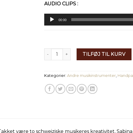
AUDIO CLIPS :
Lydafspiller
00:00
10 Toner Handpan - Dusk - D Moll - Tilb
TILFØJ TIL KURV
Kategorier:
Andre musikinstrumenter
,
Handpa
Takket være to schweiziske musikeres kreativitet, Sabina 